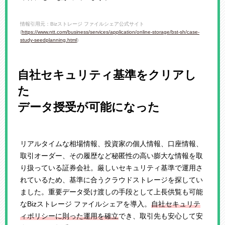
情報引用元：Bizストレージ ファイルシェア公式サイト
(
https://www.ntt.com/business/services/application/online-storage/bst-sh/case-
study-seedplanning.html
)
自社セキュリティ基準をクリアし
た
データ授受が可能になった
リアルタイムな相場情報、投資家の個人情報、口座情報、
取引オーダー、その履歴など秘匿性の高い膨大な情報を取
り扱っている証券会社。厳しいセキュリティ基準で運用さ
れているため、基準に合うクラウドストレージを探してい
ました。重要データ受け渡しの手段として上長供覧も可能
なBizストレージ ファイルシェアを導入。
自社セキュリテ
ィポリシーに則った運用を確立
でき、取引先も安心して安