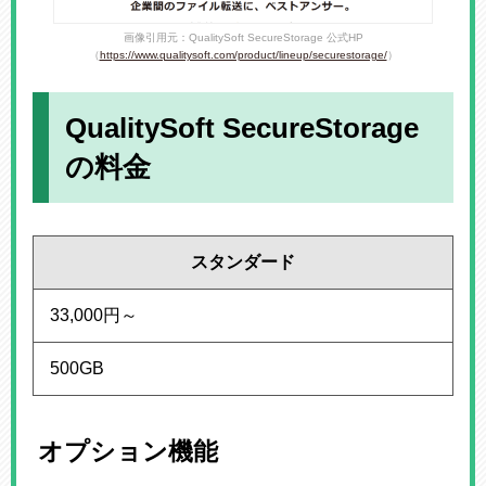
画像引用元：QualitySoft SecureStorage 公式HP
（
https://www.qualitysoft.com/product/lineup/securestorage/
）
QualitySoft SecureStorage
の料金
スタンダード
33,000円～
500GB
オプション機能