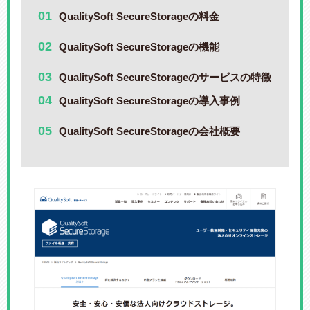
QualitySoft SecureStorageの料金
QualitySoft SecureStorageの機能
QualitySoft SecureStorageのサービスの特徴
QualitySoft SecureStorageの導入事例
QualitySoft SecureStorageの会社概要