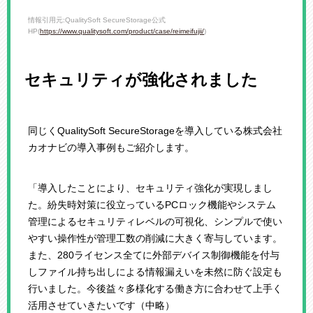
情報引用元:QualitySoft SecureStorage公式
HP(
https://www.qualitysoft.com/product/case/reimeifujii/
)
セキュリティが強化されました
同じくQualitySoft SecureStorageを導入している株式会社
カオナビの導入事例もご紹介します。
「導入したことにより、セキュリティ強化が実現しまし
た。紛失時対策に役立っているPCロック機能やシステム
管理によるセキュリティレベルの可視化、シンプルで使い
やすい操作性が管理工数の削減に大きく寄与しています。
また、280ライセンス全てに外部デバイス制御機能を付与
しファイル持ち出しによる情報漏えいを未然に防ぐ設定も
行いました。今後益々多様化する働き方に合わせて上手く
活用させていきたいです（中略）